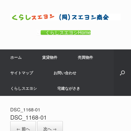
コ
ン
テ
ン
ツ
くらしスエヨシHome
へ
ス
キ
ホーム
賃貸物件
売買物件
ッ
プ
サイトマップ
お問い合わせ
くらしスエヨシ
宅建ながさき
DSC_1168-01
DSC_1168-01
← 前へ
次へ →