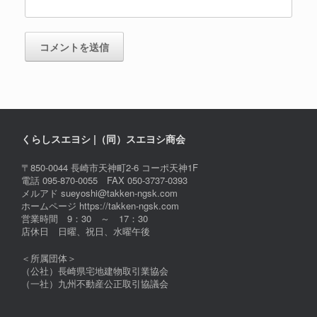
くらしスエヨシ |（同）スエヨシ商会
〒850-0044 長崎市天神町2-6 コーポ天神1F
電話 095-870-0055 FAX 050-3737-0393
メルアド sueyoshi@takken-ngsk.com
ホームページ https://takken-ngsk.com
営業時間 9：30 ～ 17：30
店休日 日曜、祝日、水曜午後
＜所属団体＞
（公社）長崎県宅地建物取引業協会
（一社）九州不動産公正取引協議会