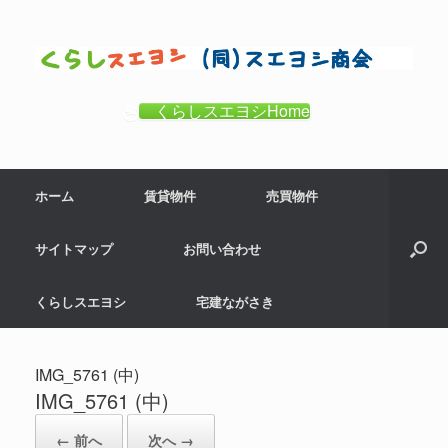
コ
ン
テ
ン
ツ
くらしスエヨシHome
へ
ス
キ
ホーム
賃貸物件
売買物件
ッ
プ
サイトマップ
お問い合わせ
くらしスエヨシ
宅建ながさき
IMG_5761 (中)
IMG_5761 (中)
← 前へ
次へ →