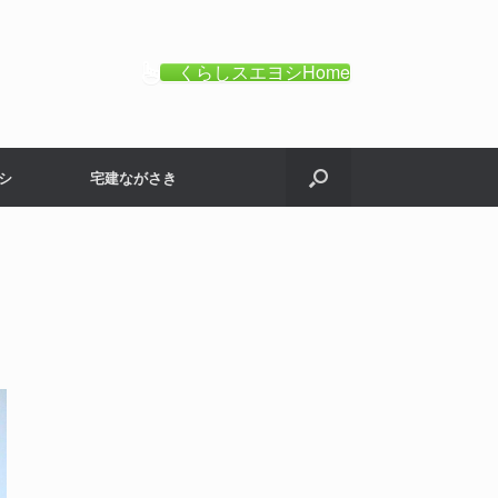
くらしスエヨシHome
シ
宅建ながさき