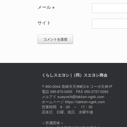
メール
※
サイト
くらしスエヨシ |（同）スエヨシ商会
〒850-0044 長崎市天神町2-6 コーポ天神1F
電話 095-870-0055 FAX 050-3737-0393
メルアド sueyoshi@takken-ngsk.com
ホームページ https://takken-ngsk.com
営業時間 9：30 ～ 17：30
店休日 日曜、祝日、水曜午後
＜所属団体＞