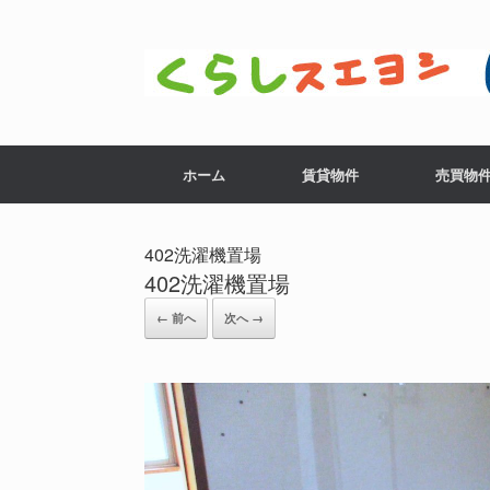
コ
ン
テ
ン
ツ
へ
ス
ホーム
賃貸物件
売買物
キ
ッ
プ
402洗濯機置場
402洗濯機置場
← 前へ
次へ →