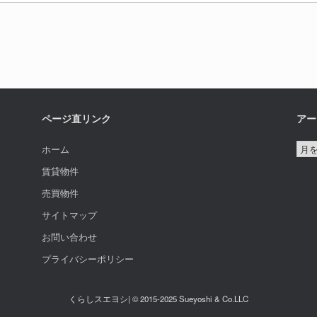
ページ直リンク
アー
ア
ホーム
ー
賃貸物件
カ
売買物件
イ
サイトマップ
ブ
お問い合わせ
プライバシーポリシー
くらしスエヨシ| © 2015-2025 Sueyoshi & Co.LLC