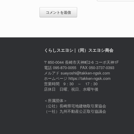
くらしスエヨシ |（同）スエヨシ商会
〒850-0044 長崎市天神町2-6 コーポ天神1F
電話 095-870-0055 FAX 050-3737-0393
メルアド sueyoshi@takken-ngsk.com
ホームページ https://takken-ngsk.com
営業時間 9：30 ～ 17：30
店休日 日曜、祝日、水曜午後
＜所属団体＞
（公社）長崎県宅地建物取引業協会
（一社）九州不動産公正取引協議会