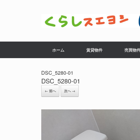
コ
ン
テ
ン
ツ
へ
ス
ホーム
賃貸物件
売買物
キ
ッ
プ
DSC_5280-01
DSC_5280-01
← 前へ
次へ →