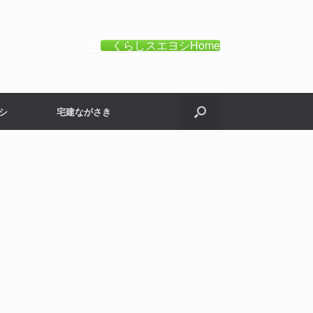
くらしスエヨシHome
シ
宅建ながさき