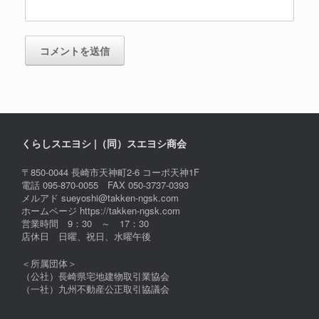
くらしスエヨシ |（同）スエヨシ商会
〒850-0044 長崎市天神町2-6 コーポ天神1F
電話 095-870-0055 FAX 050-3737-0393
メルアド sueyoshi@takken-ngsk.com
ホームページ https://takken-ngsk.com
営業時間 9：30 ～ 17：30
店休日 日曜、祝日、水曜午後
＜所属団体＞
（公社）長崎県宅地建物取引業協会
（一社）九州不動産公正取引協議会