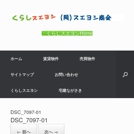
コ
ン
テ
ン
ツ
くらしスエヨシHome
へ
ス
キ
ホーム
賃貸物件
売買物件
ッ
プ
サイトマップ
お問い合わせ
くらしスエヨシ
宅建ながさき
DSC_7097-01
DSC_7097-01
← 前へ
次へ →