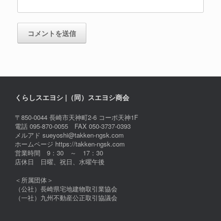
くらしスエヨシ |（同）スエヨシ商会
〒850-0044 長崎市天神町2-6 コーポ天神1F
電話 095-870-0055 FAX 050-3737-0393
メルアド sueyoshi@takken-ngsk.com
ホームページ https://takken-ngsk.com
営業時間 9：30 ～ 17：30
店休日 日曜、祝日、水曜午後
＜所属団体＞
（公社）長崎県宅地建物取引業協会
（一社）九州不動産公正取引協議会