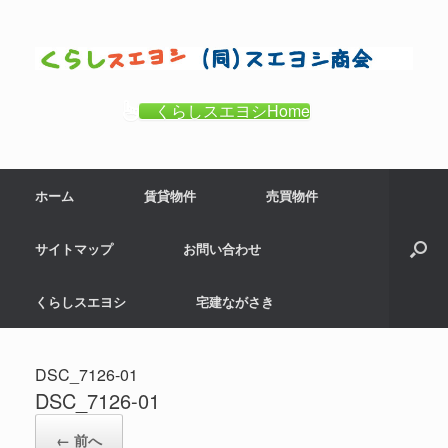
コ
ン
テ
ン
ツ
くらしスエヨシHome
へ
ス
キ
ホーム
賃貸物件
売買物件
ッ
プ
サイトマップ
お問い合わせ
くらしスエヨシ
宅建ながさき
DSC_7126-01
DSC_7126-01
← 前へ