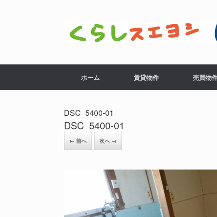
コ
ン
テ
ン
ツ
へ
ス
ホーム
賃貸物件
売買物
キ
ッ
プ
DSC_5400-01
DSC_5400-01
← 前へ
次へ →