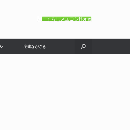
くらしスエヨシHome
シ
宅建ながさき