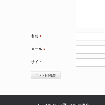
名前
※
メール
※
サイト
くらしスエヨシ |（同）スエヨシ商会