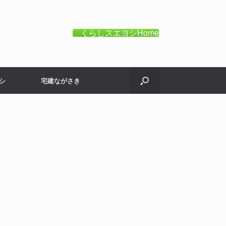
くらしスエヨシHome
シ
宅建ながさき