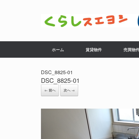
コ
ン
テ
ン
ツ
へ
ス
ホーム
賃貸物件
売買物
キ
ッ
プ
DSC_8825-01
DSC_8825-01
← 前へ
次へ →