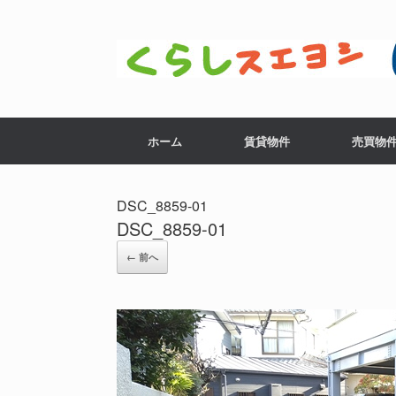
コ
ン
テ
ン
ツ
へ
ス
ホーム
賃貸物件
売買物
キ
ッ
プ
DSC_8859-01
DSC_8859-01
← 前へ