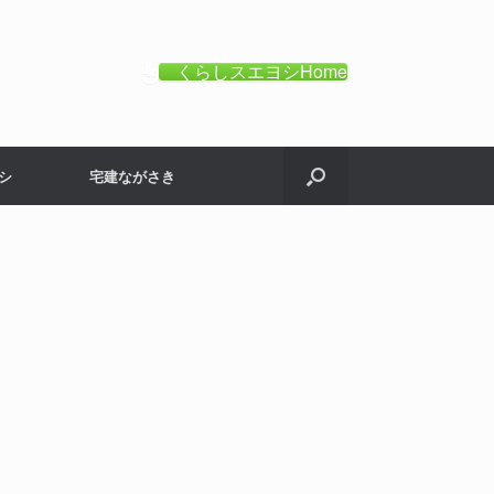
くらしスエヨシHome
シ
宅建ながさき