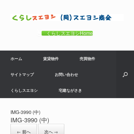
コ
ン
テ
ン
ツ
くらしスエヨシHome
へ
ス
キ
ホーム
賃貸物件
売買物件
ッ
プ
サイトマップ
お問い合わせ
くらしスエヨシ
宅建ながさき
IMG-3990 (中)
IMG-3990 (中)
← 前へ
次へ →