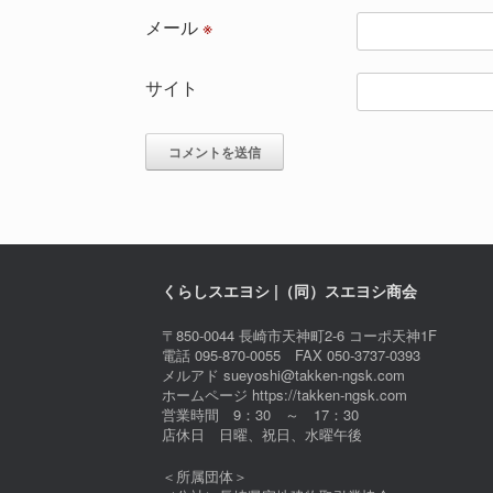
メール
※
サイト
くらしスエヨシ |（同）スエヨシ商会
〒850-0044 長崎市天神町2-6 コーポ天神1F
電話 095-870-0055 FAX 050-3737-0393
メルアド sueyoshi@takken-ngsk.com
ホームページ https://takken-ngsk.com
営業時間 9：30 ～ 17：30
店休日 日曜、祝日、水曜午後
＜所属団体＞