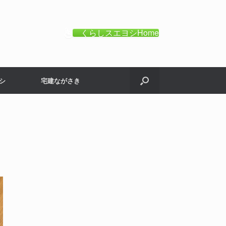
くらしスエヨシHome
シ
宅建ながさき