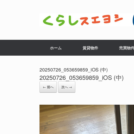
コ
ン
テ
ン
ツ
へ
ス
ホーム
賃貸物件
売買物
キ
ッ
プ
20250726_053659859_iOS (中)
20250726_053659859_iOS (中)
← 前へ
次へ →