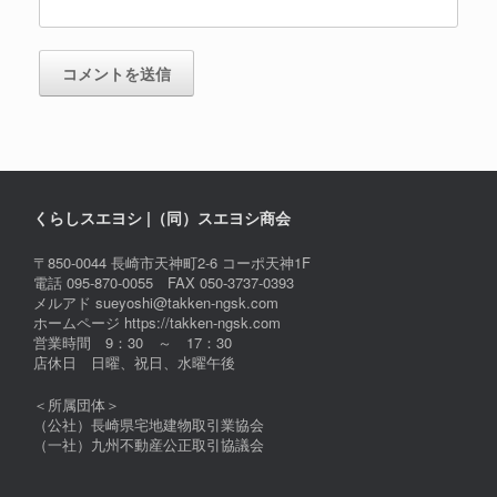
くらしスエヨシ |（同）スエヨシ商会
〒850-0044 長崎市天神町2-6 コーポ天神1F
電話 095-870-0055 FAX 050-3737-0393
メルアド sueyoshi@takken-ngsk.com
ホームページ https://takken-ngsk.com
営業時間 9：30 ～ 17：30
店休日 日曜、祝日、水曜午後
＜所属団体＞
（公社）長崎県宅地建物取引業協会
（一社）九州不動産公正取引協議会