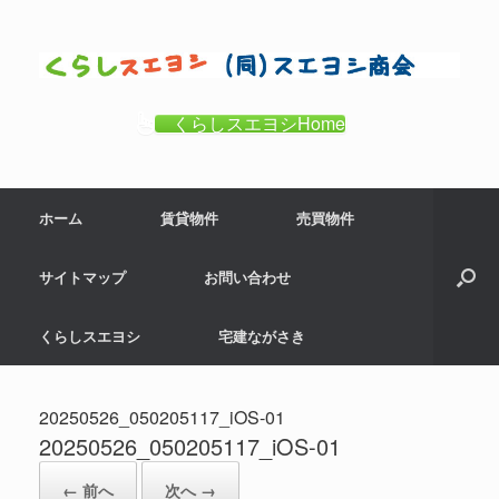
コ
ン
テ
ン
ツ
くらしスエヨシHome
へ
ス
キ
ホーム
賃貸物件
売買物件
ッ
プ
サイトマップ
お問い合わせ
くらしスエヨシ
宅建ながさき
20250526_050205117_iOS-01
20250526_050205117_iOS-01
← 前へ
次へ →